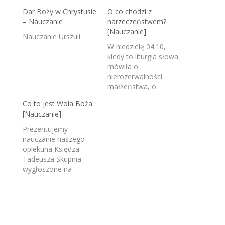
dźwiękowych
Dar Boży w Chrystusie
O co chodzi z
– Nauczanie
narzeczeństwem?
[Nauczanie]
Nauczanie Urszuli
W niedzielę 04.10,
kiedy to liturgia słowa
mówiła o
nierozerwalności
małżeństwa, o
czasie/stanie, który je
Co to jest Wola Boża
poprzedza mówił na
[Nauczanie]
spotkaniu Szymek -
założyciel i od
Prezentujemy
początku lider
nauczanie naszego
wspólnoty DOB, mąż
opiekuna Księdza
Wali, ojciec Dawida,
Tadeusza Skupnia
Pauliny i Nikodema.
wygłoszone na
Dzielił się swoją
naszym niedzielnym
wiedzą ale przede
spotkaniu. Serdecznie
wszystkim
Zapraszamy!
doświadczeniem. Kto
nie był, niech