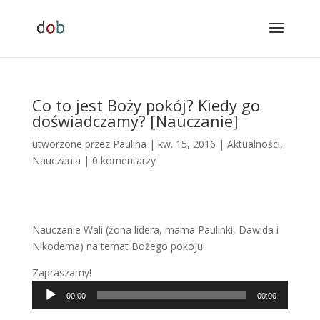
Co to jest Boży pokój? Kiedy go
doświadczamy? [Nauczanie]
utworzone przez
Paulina
|
kw. 15, 2016
|
Aktualności
,
Nauczania
|
0 komentarzy
Nauczanie Wali (żona lidera, mama Paulinki, Dawida i
Nikodema) na temat Bożego pokoju!
Zapraszamy!
Odtwarzacz
00:00
00:00
plików