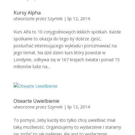
Kursy Alpha
utworzone przez
Szymek
|
lip 12, 2014
Kurs Alfa to 10 cotygodniowych lekkich spotkań. Każde
spotkanie to okazja do tego by dobrze zjeść,
posłuchać interesującego wykładu i porozmawiać na
jego temat. Na dziś dzień kurs który powstał w
Londynie, odbywa się w 167 krajach świata i ponad 15
milionów ludzi na...
Otwarte Uwielbienie
utworzone przez
Szymek
|
lip 12, 2014
To pomysł, żeby każdy kto tylko chcę uwielbiać miał
taką możliwość. Organizujemy to wydarzenie i staramy
się zrobić to jak najlepiej. Ale jest to wydarzenie