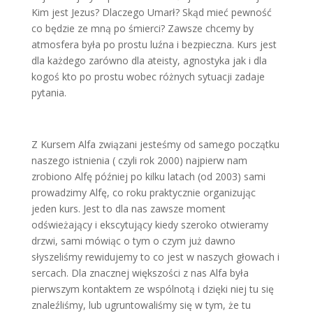
Kim jest Jezus? Dlaczego Umarł? Skąd mieć pewność
co będzie ze mną po śmierci? Zawsze chcemy by
atmosfera była po prostu luźna i bezpieczna. Kurs jest
dla każdego zarówno dla ateisty, agnostyka jak i dla
kogoś kto po prostu wobec różnych sytuacji zadaje
pytania.
Z Kursem Alfa związani jesteśmy od samego początku
naszego istnienia ( czyli rok 2000) najpierw nam
zrobiono Alfę później po kilku latach (od 2003) sami
prowadzimy Alfę, co roku praktycznie organizując
jeden kurs. Jest to dla nas zawsze moment
odświeżający i ekscytujący kiedy szeroko otwieramy
drzwi, sami mówiąc o tym o czym już dawno
słyszeliśmy rewidujemy to co jest w naszych głowach i
sercach. Dla znacznej większości z nas Alfa była
pierwszym kontaktem ze wspólnotą i dzięki niej tu się
znaleźliśmy, lub ugruntowaliśmy się w tym, że tu