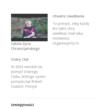
Otwarte Uwielbienie
To pomysł, żeby każdy
kto tylko chcę
uwielbiać miał taką
możliwość.
Organizujemy to
Szkoła Życia
wydarzenie i staramy
Chrześcijańskiego
się zrobić to jak
najlepiej. Ale jest to
Dobry Club
wydarzenie otwarte,
W 2004 narodził się
gdzie każdy może
pomysł Dobrego
przyjść, pomodlić się i
Clubu, którego ojcem
wrócić w to miejsce z
pomysłu był Robert
którego przyszedł.
Cudzich. Pomysł
zapraszamy na stronę
Dobrego Clubu to
wydarzenia
pomysł miejsce dobre,
www.otwarteuwielbienie.pl
bez narkotyków,
facebook.com/otwarteuwielbienie
Umiejętności
alkoholu i papierosów,