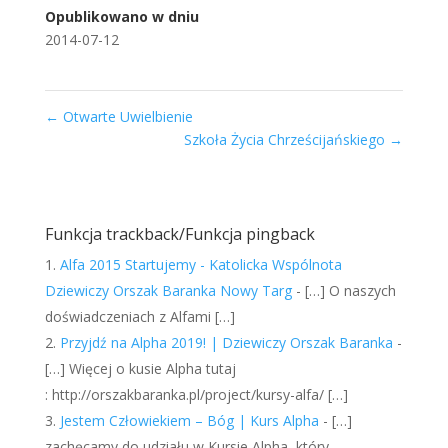
bez indoktrynacji, bez
Opublikowano w dniu
ustalonej estetyki. To
2014-07-12
miejsce otwarte na
każdego i praktycznie
na każdy rodzaj
wyrazu. W Dobrym
←
Otwarte Uwielbienie
Clubie głównie przy
Szkoła Życia Chrześcijańskiego
→
współpracy z Urzędem
Miasta…
Funkcja trackback/Funkcja pingback
Alfa 2015 Startujemy - Katolicka Wspólnota
Dziewiczy Orszak Baranka Nowy Targ
- […] O naszych
doświadczeniach z Alfami […]
Przyjdź na Alpha 2019! | Dziewiczy Orszak Baranka
-
[…] Więcej o kusie Alpha tutaj
: http://orszakbaranka.pl/project/kursy-alfa/ […]
Jestem Człowiekiem – Bóg | Kurs Alpha
- […]
zachęcamy do udziału w Kursie Alpha, który