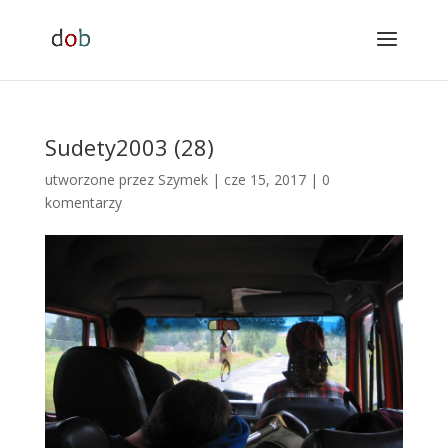
Sudety2003 (28)
utworzone przez
Szymek
|
cze 15, 2017
|
0
komentarzy