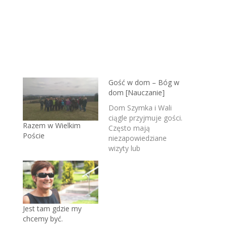
Gość w dom – Bóg w
dom [Nauczanie]
Dom Szymka i Wali
ciągle przyjmuje gości.
Razem w Wielkim
Często mają
Poście
niezapowiedziane
wizyty lub
zapowiadane, kiedy
goście są już w
drodze. Nieraz
towarzyszy temu
zmęczenie, frustracja.
Jest tam gdzie my
Posłuchajcie, dlaczego
chcemy być.
bycie gościnnym jest