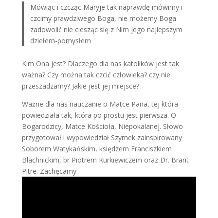
Mówiąc i czcząc Maryje tak naprawdę mówimy i
czcimy prawdziwego Boga, nie możemy Boga
zadowolić nie ciesząc się z Nim jego najlepszym
dziełem-pomysłem
Kim Ona jest? Dlaczego dla nas katolików jest tak
ważna? Czy można tak czcić człowieka? czy nie
przeszadzamy? Jakie jest jej miejsce?
Ważne dla nas nauczanie o Matce Pana, tej która
powiedziała tak, która po prostu jest pierwsza. O
Bogarodzicy, Matce Kościoła, Niepokalanej. Słowo
przygotował i wypowiedział Szymek zainspirowany
Soborem Watykańskim, księdzem Franciszkiem
Blachnickim, br Piotrem Kurkiewiczem oraz Dr. Brant
Pitre. Zachęcamy