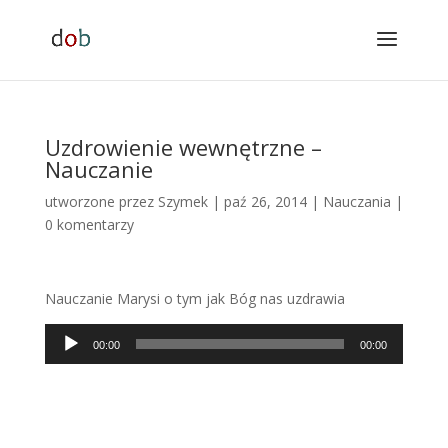
Uzdrowienie wewnętrzne –
Nauczanie
utworzone przez
Szymek
|
paź 26, 2014
|
Nauczania
|
0 komentarzy
Nauczanie Marysi o tym jak Bóg nas uzdrawia
Odtwarzacz
00:00
00:00
plików
dźwiękowych